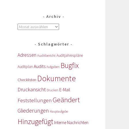
Archiv
Schlagwörter
Adressen
Auditbericht
Auditjahrespläne
Bugfix
Audits
Auditplan
Aufgaben
Dokumente
Checklisten
Druckansicht
E-Mail
Drucken
Geändert
Feststellungen
Gliederungen
Hauptaufgabe
Hinzugefügt
Interne Nachrichten