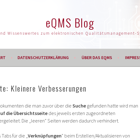
eQMS Blog
und Wissenswertes zum elektronischen Qualitätsmanagement-
ART
DATENSCHUTZERKLÄRUNG
ÜBER DAS EQMS
IMPRES
e: Kleinere Verbesserungen
 Dokumenten die man zuvor über die
Suche
gefunden hatte wird man
f die Übersichtsseite
des jeweils ersten zugeordneten
rgeleitet. Die „leeren“ Seiten werden dadurch verhindert.
 Tabs für die „
Verknüpfungen
“ beim Erstellen/Aktualisieren von