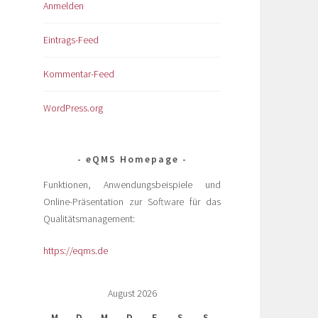
Anmelden
Eintrags-Feed
Kommentar-Feed
WordPress.org
eQMS Homepage
Funktionen, Anwendungsbeispiele und
Online-Präsentation zur Software für das
Qualitätsmanagement:
https://eqms.de
August 2026
M
D
M
D
F
S
S