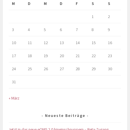
M
D
M
D
F
S
S
1
2
3
4
5
6
7
8
9
10
11
12
13
14
15
16
17
18
19
20
21
22
23
24
25
26
27
28
29
30
31
« März
Neueste Beiträge
Jetzt in das neue eQMS 2.0 hineinschnuppern – Beta-Zugang