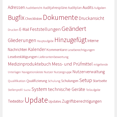
Adressen
Audits
Auditbericht
Auditjahrespläne
Auditplan
Aufgaben
Dokumente
Bugfix
Druckansicht
Checklisten
Geändert
Feststellungen
E-Mail
Drucken
Hinzugefügt
Gliederungen
Interne
Hauptaufgabe
Kalender
Nachrichten
Kommentare
Leseberechtigungen
Lesebestätigungen
Lieferantenbewertung
Medizinproduktebuch
Mess- und Prüfmittel
mitgeltende
Nutzerverwaltung
Nutzer
Navigationsleiste
Nutzergruppe
Unterlagen
Setup
Qualifizierung
Startseite
Qualifikation
Schulungen
Schulung
System
technische Geräte
Stellenprofil
Teilaufgabe
Suche
Update
Zugriffsberechtigungen
Texteditor
Updates