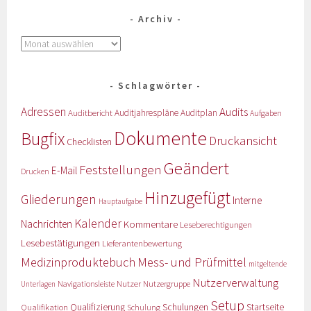
Archiv
Schlagwörter
Adressen
Audits
Auditbericht
Auditjahrespläne
Auditplan
Aufgaben
Dokumente
Bugfix
Druckansicht
Checklisten
Geändert
Feststellungen
E-Mail
Drucken
Hinzugefügt
Gliederungen
Interne
Hauptaufgabe
Kalender
Nachrichten
Kommentare
Leseberechtigungen
Lesebestätigungen
Lieferantenbewertung
Medizinproduktebuch
Mess- und Prüfmittel
mitgeltende
Nutzerverwaltung
Nutzer
Navigationsleiste
Nutzergruppe
Unterlagen
Setup
Qualifizierung
Startseite
Qualifikation
Schulungen
Schulung