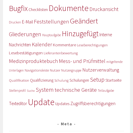
Dokumente
Bugfix
Druckansicht
Checklisten
Geändert
Feststellungen
E-Mail
Drucken
Hinzugefügt
Gliederungen
Interne
Hauptaufgabe
Kalender
Nachrichten
Kommentare
Leseberechtigungen
Lesebestätigungen
Lieferantenbewertung
Medizinproduktebuch
Mess- und Prüfmittel
mitgeltende
Nutzerverwaltung
Nutzer
Navigationsleiste
Nutzergruppe
Unterlagen
Setup
Qualifizierung
Startseite
Qualifikation
Schulungen
Schulung
System
technische Geräte
Stellenprofil
Teilaufgabe
Suche
Update
Zugriffsberechtigungen
Texteditor
Updates
Meta