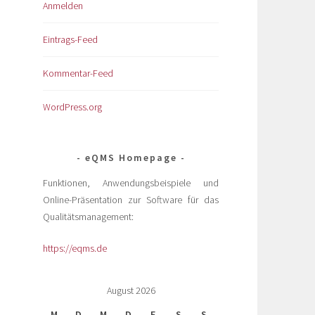
Anmelden
Eintrags-Feed
Kommentar-Feed
WordPress.org
eQMS Homepage
Funktionen, Anwendungsbeispiele und
Online-Präsentation zur Software für das
Qualitätsmanagement:
https://eqms.de
August 2026
M
D
M
D
F
S
S