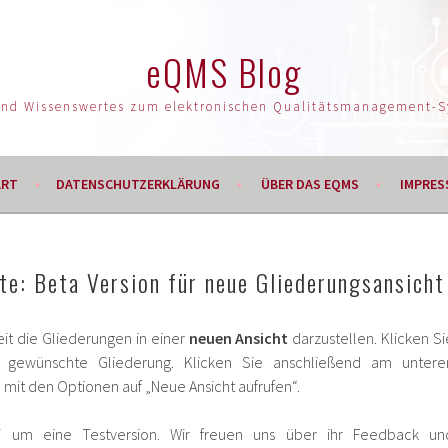
eQMS Blog
und Wissenswertes zum elektronischen Qualitätsmanagement-
ART
DATENSCHUTZERKLÄRUNG
ÜBER DAS EQMS
IMPRES
e: Beta Version für neue Gliederungsansicht
keit die Gliederungen in einer
neuen Ansicht
darzustellen. Klicken Si
e gewünschte Gliederung. Klicken Sie anschließend am untere
 mit den Optionen auf „Neue Ansicht aufrufen“.
ei um eine Testversion. Wir freuen uns über ihr Feedback un