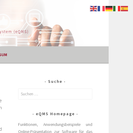
System (eQMS)
SUM
Suche
e
n
eQMS Homepage
Funktionen, Anwendungsbeispiele und
d
Online-Präsentation zur Software für das