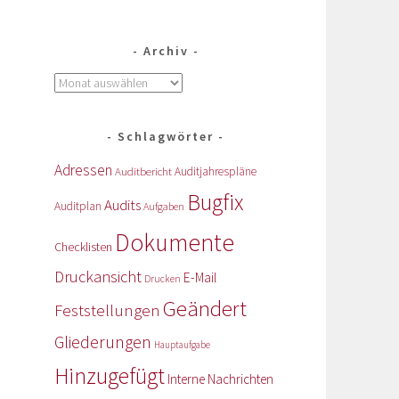
Archiv
Schlagwörter
Adressen
Auditbericht
Auditjahrespläne
Bugfix
Audits
Auditplan
Aufgaben
Dokumente
Checklisten
Druckansicht
E-Mail
Drucken
Geändert
Feststellungen
Gliederungen
Hauptaufgabe
Hinzugefügt
Interne Nachrichten