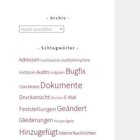
Archiv
Schlagwörter
Adressen
Auditbericht
Auditjahrespläne
Bugfix
Audits
Auditplan
Aufgaben
Dokumente
Checklisten
Druckansicht
E-Mail
Drucken
Geändert
Feststellungen
Gliederungen
Hauptaufgabe
Hinzugefügt
Interne Nachrichten