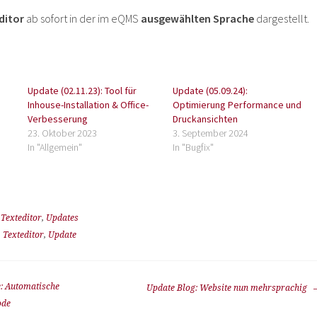
ditor
ab sofort in der im eQMS
ausgewählten Sprache
dargestellt.
Update (02.11.23): Tool für
Update (05.09.24):
Inhouse-Installation & Office-
Optimierung Performance und
Verbesserung
Druckansichten
23. Oktober 2023
3. September 2024
In "Allgemein"
In "Bugfix"
,
Texteditor
,
Updates
,
Texteditor
,
Update
: Automatische
Update Blog: Website nun mehrsprachig
ode