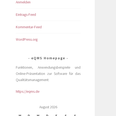
Anmelden
Eintrags-Feed
Kommentar-Feed
WordPress.org
eQMS Homepage
Funktionen, Anwendungsbeispiele und
Online-Präsentation zur Software für das
Qualitätsmanagement:
https://eqms.de
August 2026
M
D
M
D
F
S
S