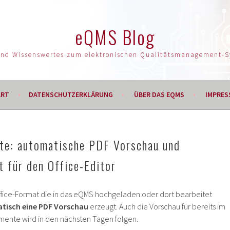
eQMS Blog
und Wissenswertes zum elektronischen Qualitätsmanagement-
ART
DATENSCHUTZERKLÄRUNG
ÜBER DAS EQMS
IMPRES
e: automatische PDF Vorschau und
 für den Office-Editor
ffice-Format die in das eQMS hochgeladen oder dort bearbeitet
isch eine PDF Vorschau
erzeugt. Auch die Vorschau für bereits im
mente wird in den nächsten Tagen folgen.