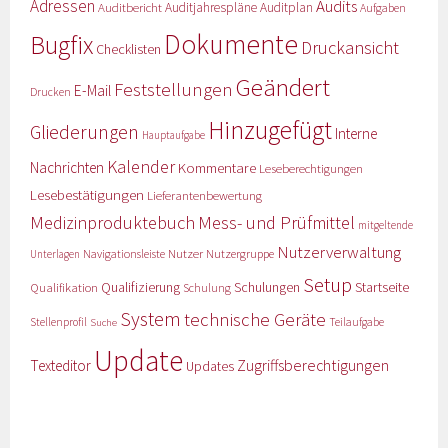
Adressen
Audits
Auditbericht
Auditjahrespläne
Auditplan
Aufgaben
Dokumente
Bugfix
Druckansicht
Checklisten
Geändert
Feststellungen
E-Mail
Drucken
Hinzugefügt
Gliederungen
Interne
Hauptaufgabe
Kalender
Nachrichten
Kommentare
Leseberechtigungen
Lesebestätigungen
Lieferantenbewertung
Medizinproduktebuch
Mess- und Prüfmittel
mitgeltende
Nutzerverwaltung
Nutzer
Navigationsleiste
Nutzergruppe
Unterlagen
Setup
Qualifizierung
Startseite
Qualifikation
Schulungen
Schulung
System
technische Geräte
Stellenprofil
Teilaufgabe
Suche
Update
Zugriffsberechtigungen
Texteditor
Updates