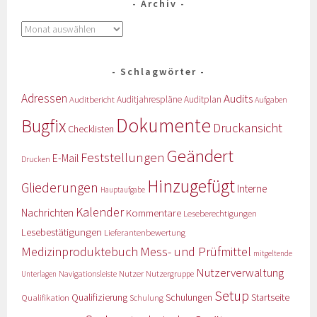
Archiv
Schlagwörter
Adressen
Audits
Auditbericht
Auditjahrespläne
Auditplan
Aufgaben
Dokumente
Bugfix
Druckansicht
Checklisten
Geändert
Feststellungen
E-Mail
Drucken
Hinzugefügt
Gliederungen
Interne
Hauptaufgabe
Kalender
Nachrichten
Kommentare
Leseberechtigungen
Lesebestätigungen
Lieferantenbewertung
Medizinproduktebuch
Mess- und Prüfmittel
mitgeltende
Nutzerverwaltung
Nutzer
Navigationsleiste
Nutzergruppe
Unterlagen
Setup
Qualifizierung
Startseite
Qualifikation
Schulungen
Schulung