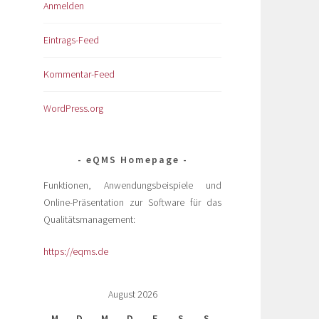
Anmelden
Eintrags-Feed
Kommentar-Feed
WordPress.org
eQMS Homepage
Funktionen, Anwendungsbeispiele und
Online-Präsentation zur Software für das
Qualitätsmanagement:
https://eqms.de
August 2026
M
D
M
D
F
S
S