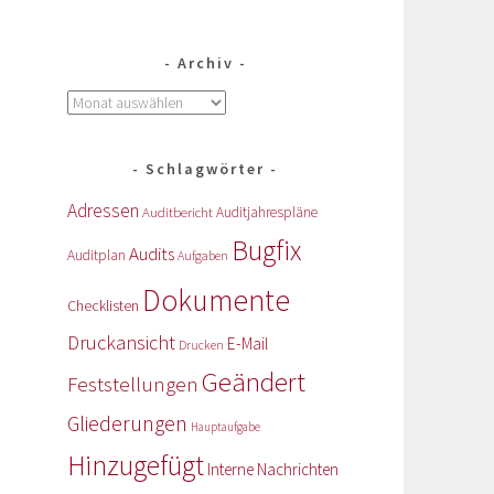
Archiv
Schlagwörter
Adressen
Auditbericht
Auditjahrespläne
Bugfix
Audits
Auditplan
Aufgaben
Dokumente
Checklisten
Druckansicht
E-Mail
Drucken
Geändert
Feststellungen
Gliederungen
Hauptaufgabe
Hinzugefügt
Interne Nachrichten