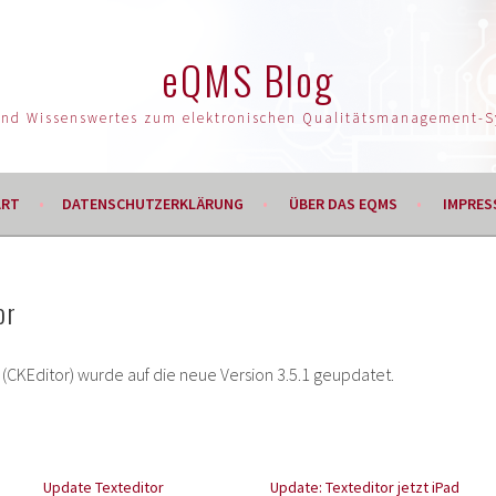
eQMS Blog
und Wissenswertes zum elektronischen Qualitätsmanagement-
ART
DATENSCHUTZERKLÄRUNG
ÜBER DAS EQMS
IMPRES
or
(CKEditor) wurde auf die neue Version 3.5.1 geupdatet.
Update Texteditor
Update: Texteditor jetzt iPad