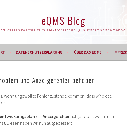
eQMS Blog
und Wissenswertes zum elektronischen Qualitätsmanagement-
ART
DATENSCHUTZERKLÄRUNG
ÜBER DAS EQMS
IMPRES
problem und Anzeigefehler behoben
ns, wenn ungewollte Fehler zustande kommen, dass wir diese
ren.
rentwicklungsplan
ein
Anzeigefehler
aufgetreten, wenn man
hat. Diesen haben wir nun ausgebessert.