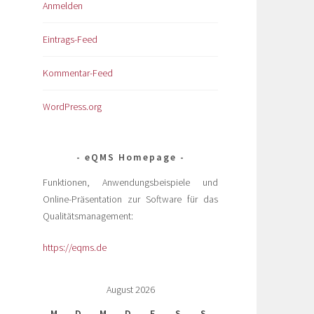
Anmelden
Eintrags-Feed
Kommentar-Feed
WordPress.org
eQMS Homepage
Funktionen, Anwendungsbeispiele und
Online-Präsentation zur Software für das
Qualitätsmanagement:
https://eqms.de
August 2026
M
D
M
D
F
S
S