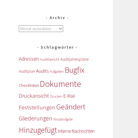
Archiv
Schlagwörter
Adressen
Auditbericht
Auditjahrespläne
Bugfix
Audits
Auditplan
Aufgaben
Dokumente
Checklisten
Druckansicht
E-Mail
Drucken
Geändert
Feststellungen
Gliederungen
Hauptaufgabe
Hinzugefügt
Interne Nachrichten