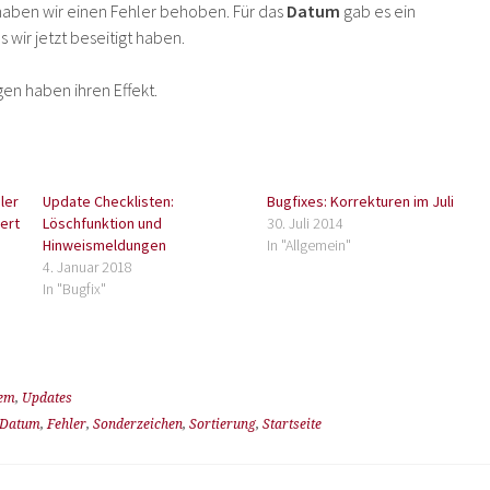
aben wir einen Fehler behoben. Für das
Datum
gab es ein
s wir jetzt beseitigt haben.
en haben ihren Effekt.
ler
Update Checklisten:
Bugfixes: Korrekturen im Juli
ert
Löschfunktion und
30. Juli 2014
Hinweismeldungen
In "Allgemein"
4. Januar 2018
In "Bugfix"
tem
,
Updates
Datum
,
Fehler
,
Sonderzeichen
,
Sortierung
,
Startseite