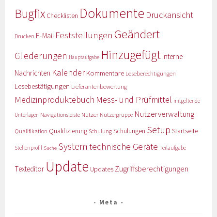
Dokumente
Bugfix
Druckansicht
Checklisten
Geändert
Feststellungen
E-Mail
Drucken
Hinzugefügt
Gliederungen
Interne
Hauptaufgabe
Kalender
Nachrichten
Kommentare
Leseberechtigungen
Lesebestätigungen
Lieferantenbewertung
Medizinproduktebuch
Mess- und Prüfmittel
mitgeltende
Nutzerverwaltung
Nutzer
Navigationsleiste
Nutzergruppe
Unterlagen
Setup
Qualifizierung
Startseite
Qualifikation
Schulungen
Schulung
System
technische Geräte
Stellenprofil
Teilaufgabe
Suche
Update
Zugriffsberechtigungen
Texteditor
Updates
Meta