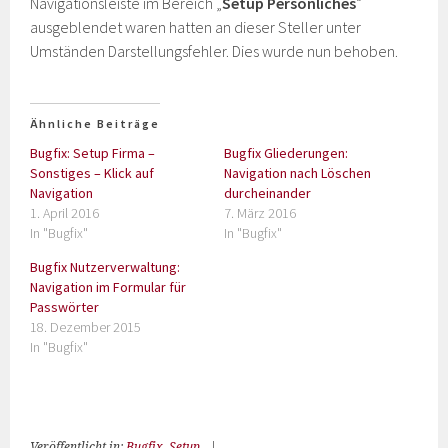
Navigationsleiste im Bereich „
Setup Persönliches
“
ausgeblendet waren hatten an dieser Steller unter
Umständen Darstellungsfehler. Dies wurde nun behoben.
Ähnliche Beiträge
Bugfix: Setup Firma –
Bugfix Gliederungen:
Sonstiges – Klick auf
Navigation nach Löschen
Navigation
durcheinander
1. April 2016
7. März 2016
In "Bugfix"
In "Bugfix"
Bugfix Nutzerverwaltung:
Navigation im Formular für
Passwörter
18. Dezember 2015
In "Bugfix"
Veröffentlicht in:
Bugfix
,
Setup
|