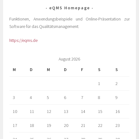
eQMS Homepage
Funktionen, Anwendungsbeispiele und Online-Präsentation zur
Software für das Qualitätsmanagement:
https://eqms.de
August 2026
M
D
M
D
F
S
S
1
2
3
4
5
6
7
8
9
10
11
12
13
14
15
16
17
18
19
20
21
22
23