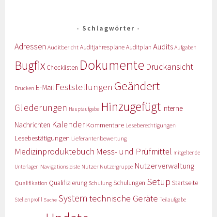
Schlagwörter
Adressen
Audits
Auditbericht
Auditjahrespläne
Auditplan
Aufgaben
Dokumente
Bugfix
Druckansicht
Checklisten
Geändert
Feststellungen
E-Mail
Drucken
Hinzugefügt
Gliederungen
Interne
Hauptaufgabe
Kalender
Nachrichten
Kommentare
Leseberechtigungen
Lesebestätigungen
Lieferantenbewertung
Medizinproduktebuch
Mess- und Prüfmittel
mitgeltende
Nutzerverwaltung
Nutzer
Navigationsleiste
Nutzergruppe
Unterlagen
Setup
Qualifizierung
Startseite
Qualifikation
Schulungen
Schulung
System
technische Geräte
Stellenprofil
Teilaufgabe
Suche