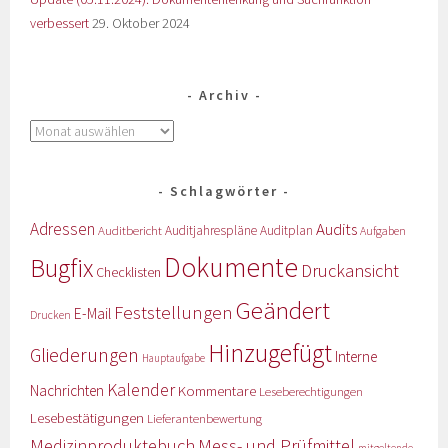
verbessert
29. Oktober 2024
Archiv
Schlagwörter
Adressen
Audits
Auditbericht
Auditjahrespläne
Auditplan
Aufgaben
Dokumente
Bugfix
Druckansicht
Checklisten
Geändert
Feststellungen
E-Mail
Drucken
Hinzugefügt
Gliederungen
Interne
Hauptaufgabe
Kalender
Nachrichten
Kommentare
Leseberechtigungen
Lesebestätigungen
Lieferantenbewertung
Medizinproduktebuch
Mess- und Prüfmittel