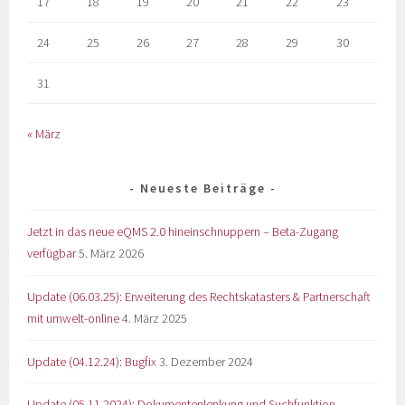
17
18
19
20
21
22
23
24
25
26
27
28
29
30
31
« März
Neueste Beiträge
Jetzt in das neue eQMS 2.0 hineinschnuppern – Beta-Zugang
verfügbar
5. März 2026
Update (06.03.25): Erweiterung des Rechtskatasters & Partnerschaft
mit umwelt-online
4. März 2025
Update (04.12.24): Bugfix
3. Dezember 2024
Update (05.11.2024): Dokumentenlenkung und Suchfunktion