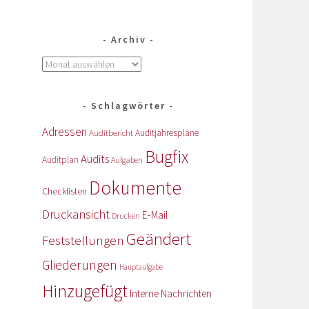
Archiv
Schlagwörter
Adressen
Auditbericht
Auditjahrespläne
Bugfix
Audits
Auditplan
Aufgaben
Dokumente
Checklisten
Druckansicht
E-Mail
Drucken
Geändert
Feststellungen
Gliederungen
Hauptaufgabe
Hinzugefügt
Interne Nachrichten