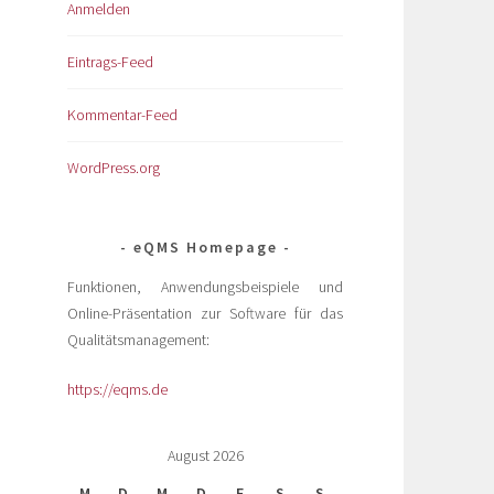
Anmelden
Eintrags-Feed
Kommentar-Feed
WordPress.org
eQMS Homepage
Funktionen, Anwendungsbeispiele und
Online-Präsentation zur Software für das
Qualitätsmanagement:
https://eqms.de
August 2026
M
D
M
D
F
S
S