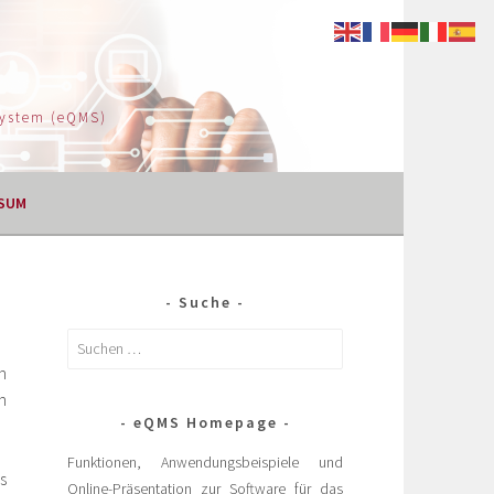
System (eQMS)
SUM
Suche
n
n
eQMS Homepage
Funktionen, Anwendungsbeispiele und
s
Online-Präsentation zur Software für das