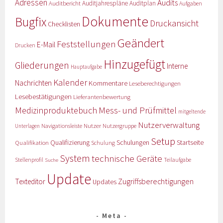
Adressen
Audits
Auditbericht
Auditjahrespläne
Auditplan
Aufgaben
Dokumente
Bugfix
Druckansicht
Checklisten
Geändert
Feststellungen
E-Mail
Drucken
Hinzugefügt
Gliederungen
Interne
Hauptaufgabe
Kalender
Nachrichten
Kommentare
Leseberechtigungen
Lesebestätigungen
Lieferantenbewertung
Medizinproduktebuch
Mess- und Prüfmittel
mitgeltende
Nutzerverwaltung
Nutzer
Navigationsleiste
Nutzergruppe
Unterlagen
Setup
Qualifizierung
Startseite
Qualifikation
Schulungen
Schulung
System
technische Geräte
Stellenprofil
Teilaufgabe
Suche
Update
Zugriffsberechtigungen
Texteditor
Updates
Meta