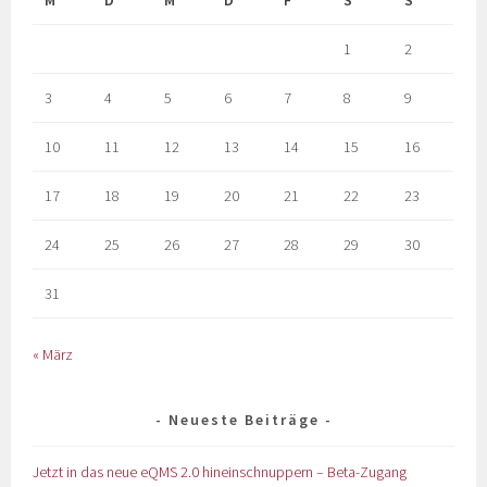
M
D
M
D
F
S
S
1
2
3
4
5
6
7
8
9
10
11
12
13
14
15
16
17
18
19
20
21
22
23
24
25
26
27
28
29
30
31
« März
Neueste Beiträge
Jetzt in das neue eQMS 2.0 hineinschnuppern – Beta-Zugang