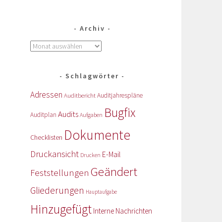
Archiv
Schlagwörter
Adressen
Auditbericht
Auditjahrespläne
Bugfix
Audits
Auditplan
Aufgaben
Dokumente
Checklisten
Druckansicht
E-Mail
Drucken
Geändert
Feststellungen
Gliederungen
Hauptaufgabe
Hinzugefügt
Interne Nachrichten