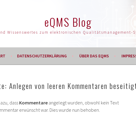
eQMS Blog
und Wissenswertes zum elektronischen Qualitätsmanagement-
ART
DATENSCHUTZERKLÄRUNG
ÜBER DAS EQMS
IMPRES
e: Anlegen von leeren Kommentaren beseitig
dazu, dass
Kommentare
angelegt wurden, obwohl kein Text
mmentar erwünscht war. Dies wurde nun behoben.