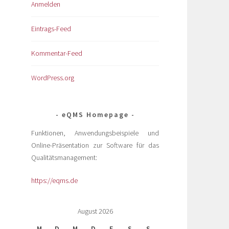
Anmelden
Eintrags-Feed
Kommentar-Feed
WordPress.org
eQMS Homepage
Funktionen, Anwendungsbeispiele und
Online-Präsentation zur Software für das
Qualitätsmanagement:
https://eqms.de
August 2026
M
D
M
D
F
S
S