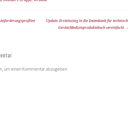
A
,
Geändert
,
Gruppe
,
Verband
 Anforderungsprofilen
Update: Ersteinstieg in die Datenbank für technisc
Geräte/Medizinproduktebuch vereinfacht
entar
in, um einen Kommentar abzugeben.