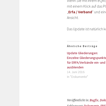
Wenn Sie mit Ihrem eQMS 
mit einem Klick auf das 
„
Erfa / Verband
“ und ein
Ansicht.
Das Update ist natürlich k
Ähnliche Beiträge
Update Gliederungen:
Einzelne Gliederungspunkt
für ERFA/Verbände ein- und
ausblenden
14. Juni 2016
In "Dokumente"
Veröffentlicht in:
Bugfix
,
Dok