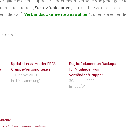
Mitglied in einer Gruppe, Erfa oder einem Verband sind gelangen Si
Pluszeichen neben „
Zusatzfunktionen
„, auf das Pluszeichen neben
em Klick auf „
Verbandsdokumente auswählen
“ zur entsprechende
ostenfrei.
Update Links: Mit der ERFA
Bugfix Dokumente: Backups
e
Gruppe/Verband teilen
für Mitglieder von
1. Oktober 2018
Verbänden/Gruppen
In "Linksammlung"
30. Januar 2020
In "Bugfix"
umente