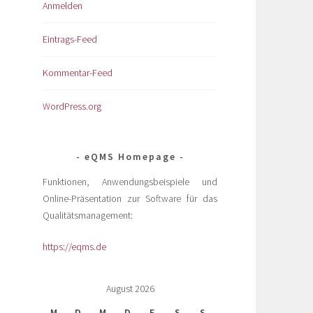
Anmelden
Eintrags-Feed
Kommentar-Feed
WordPress.org
eQMS Homepage
Funktionen, Anwendungsbeispiele und
Online-Präsentation zur Software für das
Qualitätsmanagement:
https://eqms.de
August 2026
M
D
M
D
F
S
S