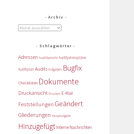
Archiv
Schlagwörter
Adressen
Auditbericht
Auditjahrespläne
Bugfix
Audits
Auditplan
Aufgaben
Dokumente
Checklisten
Druckansicht
E-Mail
Drucken
Geändert
Feststellungen
Gliederungen
Hauptaufgabe
Hinzugefügt
Interne Nachrichten