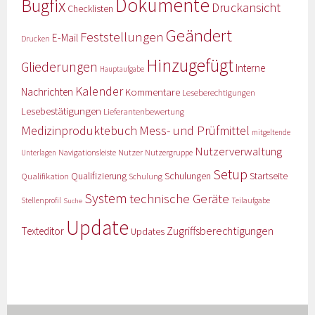
Dokumente
Bugfix
Druckansicht
Checklisten
Geändert
Feststellungen
E-Mail
Drucken
Hinzugefügt
Gliederungen
Interne
Hauptaufgabe
Kalender
Nachrichten
Kommentare
Leseberechtigungen
Lesebestätigungen
Lieferantenbewertung
Medizinproduktebuch
Mess- und Prüfmittel
mitgeltende
Nutzerverwaltung
Nutzer
Navigationsleiste
Nutzergruppe
Unterlagen
Setup
Qualifizierung
Startseite
Qualifikation
Schulungen
Schulung
System
technische Geräte
Stellenprofil
Teilaufgabe
Suche
Update
Zugriffsberechtigungen
Texteditor
Updates