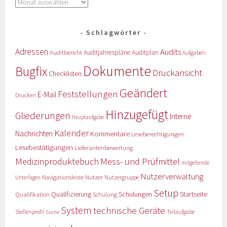
Schlagwörter
Adressen
Audits
Auditbericht
Auditjahrespläne
Auditplan
Aufgaben
Dokumente
Bugfix
Druckansicht
Checklisten
Geändert
Feststellungen
E-Mail
Drucken
Hinzugefügt
Gliederungen
Interne
Hauptaufgabe
Kalender
Nachrichten
Kommentare
Leseberechtigungen
Lesebestätigungen
Lieferantenbewertung
Medizinproduktebuch
Mess- und Prüfmittel
mitgeltende
Nutzerverwaltung
Nutzer
Navigationsleiste
Nutzergruppe
Unterlagen
Setup
Qualifizierung
Startseite
Qualifikation
Schulungen
Schulung
System
technische Geräte
Stellenprofil
Teilaufgabe
Suche