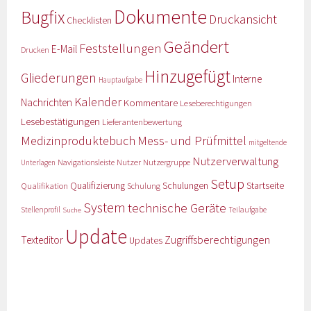
Dokumente
Bugfix
Druckansicht
Checklisten
Geändert
Feststellungen
E-Mail
Drucken
Hinzugefügt
Gliederungen
Interne
Hauptaufgabe
Kalender
Nachrichten
Kommentare
Leseberechtigungen
Lesebestätigungen
Lieferantenbewertung
Medizinproduktebuch
Mess- und Prüfmittel
mitgeltende
Nutzerverwaltung
Nutzer
Navigationsleiste
Nutzergruppe
Unterlagen
Setup
Qualifizierung
Startseite
Qualifikation
Schulungen
Schulung
System
technische Geräte
Stellenprofil
Teilaufgabe
Suche
Update
Zugriffsberechtigungen
Texteditor
Updates