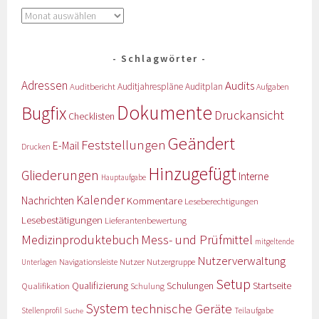
Schlagwörter
Adressen
Audits
Auditbericht
Auditjahrespläne
Auditplan
Aufgaben
Dokumente
Bugfix
Druckansicht
Checklisten
Geändert
Feststellungen
E-Mail
Drucken
Hinzugefügt
Gliederungen
Interne
Hauptaufgabe
Kalender
Nachrichten
Kommentare
Leseberechtigungen
Lesebestätigungen
Lieferantenbewertung
Medizinproduktebuch
Mess- und Prüfmittel
mitgeltende
Nutzerverwaltung
Nutzer
Navigationsleiste
Nutzergruppe
Unterlagen
Setup
Qualifizierung
Startseite
Qualifikation
Schulungen
Schulung
System
technische Geräte
Stellenprofil
Teilaufgabe
Suche