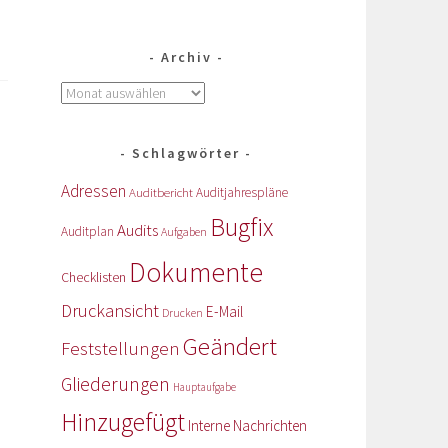
Archiv
Schlagwörter
Adressen
Auditbericht
Auditjahrespläne
Bugfix
Audits
Auditplan
Aufgaben
Dokumente
Checklisten
Druckansicht
E-Mail
Drucken
Geändert
Feststellungen
Gliederungen
Hauptaufgabe
Hinzugefügt
Interne Nachrichten