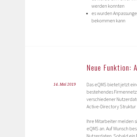
werden konnten
es wurden Anpassungen
bekommen kann
Neue Funktion: 
Das eQMS bietet jetzt ein
14. Mai 2019
bestehendes Firmennetzw
verschiedener Nutzerdate
Active-Directory Struktu
Ihre Mitarbeiter melden
eQMS an. Auf Wunsch best
Nutzerdaten. Sobald ein 