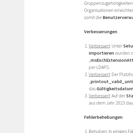
Gruppenzugehörigkeiten z
Organisationen erleicht
somit die
Benutzerverw
Verbesserungen
Verbessert
: Unter
Setu
importieren
wurden zw
„
msExchExtensionAtt
per LDAPS.
Verbessert
: Der Platzha
„
printout_valid_unti
das
Gültigkeitsdatu
Verbessert
: Auf der
Sta
aus dem Jahr 2023 da
Fehlerbehebungen
Behoben
: In einigen F