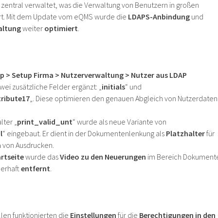
entral verwaltet, was die Verwaltung von Benutzern in großen
ert. Mit dem Update vom eQMS wurde die
LDAPS-Anbindung
und
altung
weiter
optimiert
.
p > Setup Firma > Nutzerverwaltung > Nutzer aus LDAP
ei zusätzliche Felder ergänzt: „
initials
“ und
ribute17
„. Diese optimieren den genauen Abgleich von Nutzerdaten
lter „
print_valid_unt
“ wurde als neue Variante von
l
“ eingebaut. Er dient in der Dokumentenlenkung als
Platzhalter
für
m
von Ausdrucken.
rtseite
wurde das
Video zu den Neuerungen
im Bereich Dokument
uerhaft
entfernt
.
ällen funktionierten die
Einstellungen
für die
Berechtigungen in den