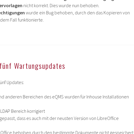
ervorlagen
nicht korrekt. Dies wurde nun behoben.
echtigungen
wurde ein Bug behoben, durch den das Kopieren von
dem Fall funktionierte.
fünf Wartungsupdates
ünf Updates:
s und anderen Bereichen des eQMS wurden für Inhouse Installationen
 LDAP Bereich korrigiert
passt, dass es auch mit der neusten Version von LibreOffice
m Office behoben durch den bestimmte Dokumente nicht gespeichert