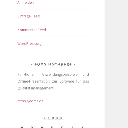
Anmelden
Eintrags-Feed
Kommentar-Feed
WordPress.org
eQMS Homepage
Funktionen, Anwendungsbeispiele und
Online-Präsentation zur Software für das
Qualitätsmanagement:
https://eqms.de
August 2026
M
D
M
D
F
S
S