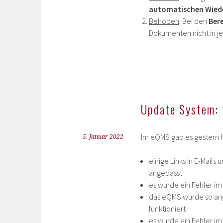
automatischen Wied
Behoben
: Bei den
Ber
Dokumenten nicht in je
Update System: 
Im eQMS gab es gestern f
5. Januar 2022
einige Links in E-Mail
angepasst
es wurde ein Fehler im
das eQMS wurde so ange
funktioniert
es wurde ein Fehler i