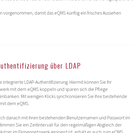
 vorgenommen, damit das eQMS künftig ein frisches Aussehen
Authentifizierung über LDAP
e integrierte LDAP-Authentifizierung. Hiermit können Sie Ihr
erk mit dem eQMS koppeln und sparen sich die Pflege
nbanken. Mit wenigen Klicks synchronisieren Sie Ihre bestehende
r mit dem eQMS.
 sich danach mit ihren bestehenden Benutzernamen und Passwort im
immen Sie ein Zeitintervall für den regelmäßigen Abgleich der
Nutzer im Firmennetzwerk gesperrt ist, erhält er auch zum eQMS