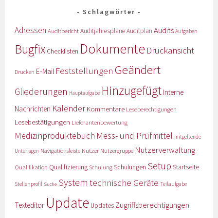
Schlagwörter
Adressen
Audits
Auditbericht
Auditjahrespläne
Auditplan
Aufgaben
Dokumente
Bugfix
Druckansicht
Checklisten
Geändert
Feststellungen
E-Mail
Drucken
Hinzugefügt
Gliederungen
Interne
Hauptaufgabe
Kalender
Nachrichten
Kommentare
Leseberechtigungen
Lesebestätigungen
Lieferantenbewertung
Medizinproduktebuch
Mess- und Prüfmittel
mitgeltende
Nutzerverwaltung
Nutzer
Navigationsleiste
Nutzergruppe
Unterlagen
Setup
Qualifizierung
Startseite
Qualifikation
Schulungen
Schulung
System
technische Geräte
Stellenprofil
Teilaufgabe
Suche
Update
Zugriffsberechtigungen
Texteditor
Updates