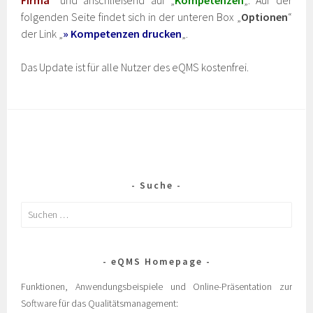
Firma
“ und anschließend auf „
Kompetenzen
„. Auf der
folgenden Seite findet sich in der unteren Box „
Optionen
“
der Link „
» Kompetenzen drucken
„.
Das Update ist für alle Nutzer des eQMS kostenfrei.
Suche
eQMS Homepage
Funktionen, Anwendungsbeispiele und Online-Präsentation zur
Software für das Qualitätsmanagement: