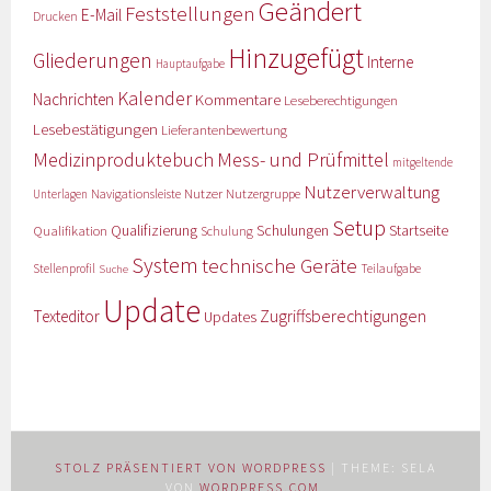
Geändert
Feststellungen
E-Mail
Drucken
Hinzugefügt
Gliederungen
Interne
Hauptaufgabe
Kalender
Nachrichten
Kommentare
Leseberechtigungen
Lesebestätigungen
Lieferantenbewertung
Medizinproduktebuch
Mess- und Prüfmittel
mitgeltende
Nutzerverwaltung
Nutzer
Navigationsleiste
Nutzergruppe
Unterlagen
Setup
Qualifizierung
Startseite
Qualifikation
Schulungen
Schulung
System
technische Geräte
Stellenprofil
Teilaufgabe
Suche
Update
Zugriffsberechtigungen
Texteditor
Updates
STOLZ PRÄSENTIERT VON WORDPRESS
|
THEME: SELA
VON
WORDPRESS.COM
.