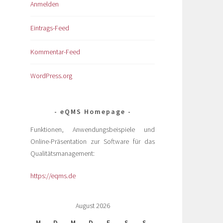
Anmelden
Eintrags-Feed
Kommentar-Feed
WordPress.org
eQMS Homepage
Funktionen, Anwendungsbeispiele und
Online-Präsentation zur Software für das
Qualitätsmanagement:
https://eqms.de
August 2026
M
D
M
D
F
S
S