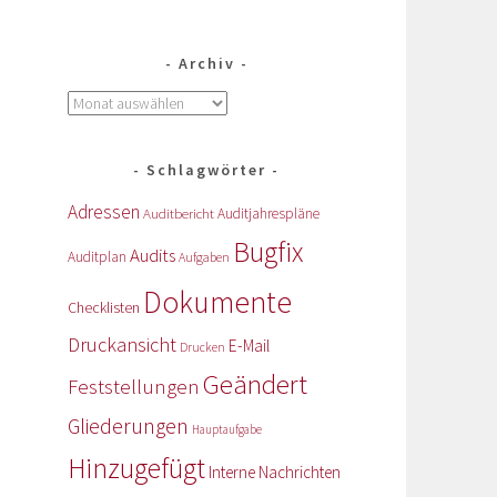
Archiv
Schlagwörter
Adressen
Auditbericht
Auditjahrespläne
Bugfix
Audits
Auditplan
Aufgaben
Dokumente
Checklisten
Druckansicht
E-Mail
Drucken
Geändert
Feststellungen
Gliederungen
Hauptaufgabe
Hinzugefügt
Interne Nachrichten