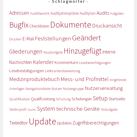
Schlagwörter
Adressen
Audits
Auditbericht
Auditjahrespläne
Auditplan
Aufgaben
Dokumente
Bugfix
Druckansicht
Checklisten
Geändert
Feststellungen
E-Mail
Drucken
Hinzugefügt
Gliederungen
Interne
Hauptaufgabe
Kalender
Nachrichten
Kommentare
Leseberechtigungen
Lesebestätigungen
Lieferantenbewertung
Medizinproduktebuch
Mess- und Prüfmittel
mitgeltende
Nutzerverwaltung
Nutzer
Navigationsleiste
Nutzergruppe
Unterlagen
Setup
Qualifizierung
Startseite
Qualifikation
Schulungen
Schulung
System
technische Geräte
Stellenprofil
Teilaufgabe
Suche
Update
Zugriffsberechtigungen
Texteditor
Updates