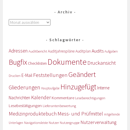
Archiv
Schlagwörter
Adressen
Audits
Auditbericht
Auditjahrespläne
Auditplan
Aufgaben
Dokumente
Bugfix
Druckansicht
Checklisten
Geändert
Feststellungen
E-Mail
Drucken
Hinzugefügt
Gliederungen
Interne
Hauptaufgabe
Kalender
Nachrichten
Kommentare
Leseberechtigungen
Lesebestätigungen
Lieferantenbewertung
Medizinproduktebuch
Mess- und Prüfmittel
mitgeltende
Nutzerverwaltung
Nutzer
Navigationsleiste
Nutzergruppe
Unterlagen