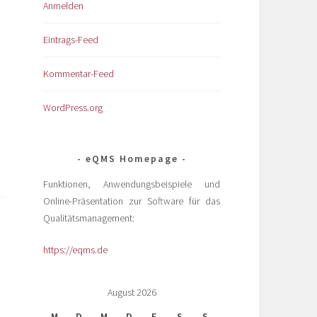
Anmelden
Eintrags-Feed
Kommentar-Feed
WordPress.org
eQMS Homepage
Funktionen, Anwendungsbeispiele und
Online-Präsentation zur Software für das
Qualitätsmanagement:
https://eqms.de
August 2026
M
D
M
D
F
S
S