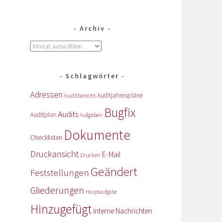
Archiv
Schlagwörter
Adressen
Auditbericht
Auditjahrespläne
Bugfix
Audits
Auditplan
Aufgaben
Dokumente
Checklisten
Druckansicht
E-Mail
Drucken
Geändert
Feststellungen
Gliederungen
Hauptaufgabe
Hinzugefügt
Interne Nachrichten