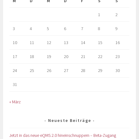
M
D
M
D
F
S
S
1
2
3
4
5
6
7
8
9
10
11
12
13
14
15
16
17
18
19
20
21
22
23
24
25
26
27
28
29
30
31
« März
Neueste Beiträge
Jetzt in das neue eQMS 2.0 hineinschnuppern – Beta-Zugang