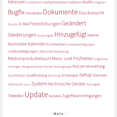
Adressen
Audits
Auditbericht
Auditjahrespläne
Auditplan
Aufgaben
Dokumente
Bugfix
Druckansicht
Checklisten
Geändert
Feststellungen
E-Mail
Drucken
Hinzugefügt
Gliederungen
Interne
Hauptaufgabe
Kalender
Nachrichten
Kommentare
Leseberechtigungen
Lesebestätigungen
Lieferantenbewertung
Medizinproduktebuch
Mess- und Prüfmittel
mitgeltende
Nutzerverwaltung
Nutzer
Navigationsleiste
Nutzergruppe
Unterlagen
Setup
Qualifizierung
Startseite
Qualifikation
Schulungen
Schulung
System
technische Geräte
Stellenprofil
Teilaufgabe
Suche
Update
Zugriffsberechtigungen
Texteditor
Updates
Meta