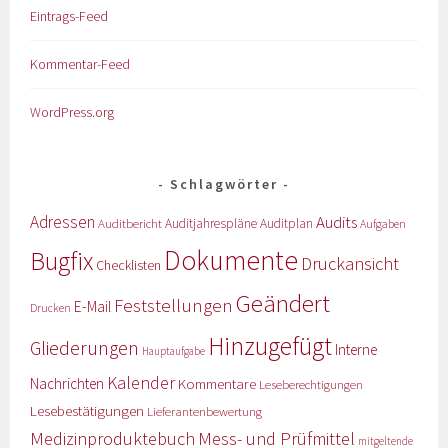
Eintrags-Feed
Kommentar-Feed
WordPress.org
Schlagwörter
Adressen
Audits
Auditbericht
Auditjahrespläne
Auditplan
Aufgaben
Dokumente
Bugfix
Druckansicht
Checklisten
Geändert
Feststellungen
E-Mail
Drucken
Hinzugefügt
Gliederungen
Interne
Hauptaufgabe
Kalender
Nachrichten
Kommentare
Leseberechtigungen
Lesebestätigungen
Lieferantenbewertung
Medizinproduktebuch
Mess- und Prüfmittel
mitgeltende