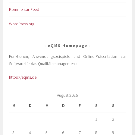
Kommentar-Feed
WordPress.org
eQMS Homepage
Funktionen, Anwendungsbeispiele und Online-Präsentation zur
Software für das Qualitätsmanagement:
https://eqms.de
August 2026
M
D
M
D
F
S
S
1
2
3
4
5
6
7
8
9