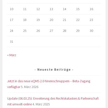
10
11
12
13
14
15
16
17
18
19
20
21
22
23
24
25
26
27
28
29
30
31
« März
Neueste Beiträge
Jetzt in das neue eQMS 2.0 hineinschnuppern – Beta-Zugang
verfügbar
5. März 2026
Update (06.03.25): Erweiterung des Rechtskatasters & Partnerschaft
mit umwelt-online
4. März 2025