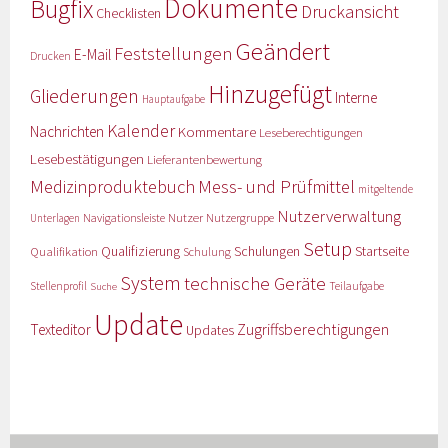
Dokumente
Bugfix
Druckansicht
Checklisten
Geändert
Feststellungen
E-Mail
Drucken
Hinzugefügt
Gliederungen
Interne
Hauptaufgabe
Kalender
Nachrichten
Kommentare
Leseberechtigungen
Lesebestätigungen
Lieferantenbewertung
Medizinproduktebuch
Mess- und Prüfmittel
mitgeltende
Nutzerverwaltung
Nutzer
Navigationsleiste
Nutzergruppe
Unterlagen
Setup
Qualifizierung
Startseite
Qualifikation
Schulungen
Schulung
System
technische Geräte
Stellenprofil
Teilaufgabe
Suche
Update
Zugriffsberechtigungen
Texteditor
Updates