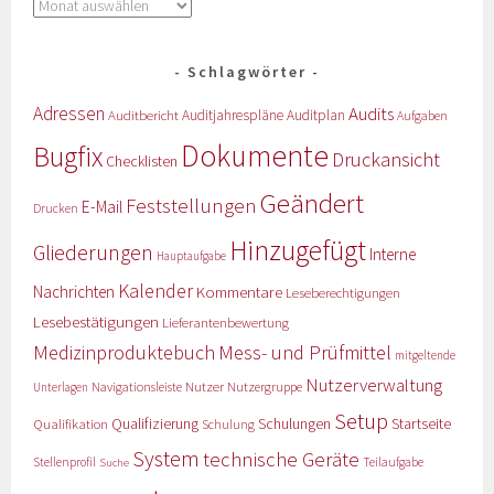
Schlagwörter
Adressen
Audits
Auditbericht
Auditjahrespläne
Auditplan
Aufgaben
Dokumente
Bugfix
Druckansicht
Checklisten
Geändert
Feststellungen
E-Mail
Drucken
Hinzugefügt
Gliederungen
Interne
Hauptaufgabe
Kalender
Nachrichten
Kommentare
Leseberechtigungen
Lesebestätigungen
Lieferantenbewertung
Medizinproduktebuch
Mess- und Prüfmittel
mitgeltende
Nutzerverwaltung
Nutzer
Navigationsleiste
Nutzergruppe
Unterlagen
Setup
Qualifizierung
Startseite
Qualifikation
Schulungen
Schulung
System
technische Geräte
Stellenprofil
Teilaufgabe
Suche