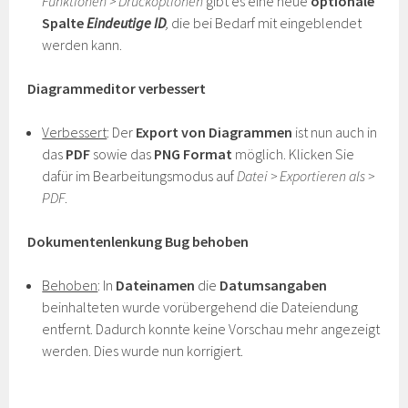
Funktionen > Druckoptionen
gibt es eine neue
optionale
Spalte
Eindeutige ID
,
die bei Bedarf mit eingeblendet
werden kann.
Diagrammeditor verbessert
Verbessert
: Der
Export von Diagrammen
ist nun auch in
das
PDF
sowie das
PNG Format
möglich. Klicken Sie
dafür im Bearbeitungsmodus auf
Datei > Exportieren als >
PDF
.
Dokumentenlenkung Bug behoben
Behoben
: In
Dateinamen
die
Datumsangaben
beinhalteten wurde vorübergehend die Dateiendung
entfernt. Dadurch konnte keine Vorschau mehr angezeigt
werden. Dies wurde nun korrigiert.