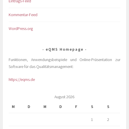
Eintrags-Feed
Kommentar-Feed
WordPress.org
eQMS Homepage
Funktionen, Anwendungsbeispiele und Online-Präsentation zur
Software für das Qualitätsmanagement:
https://eqms.de
August 2026
M
D
M
D
F
S
S
1
2