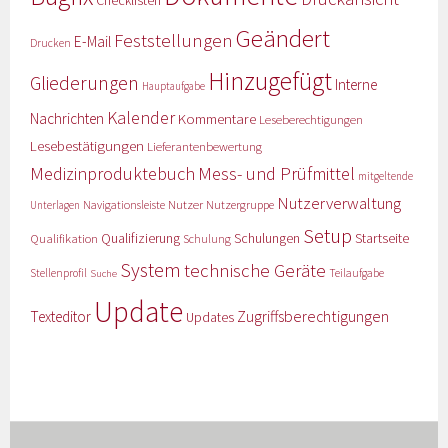
Geändert
Feststellungen
E-Mail
Drucken
Hinzugefügt
Gliederungen
Interne
Hauptaufgabe
Kalender
Nachrichten
Kommentare
Leseberechtigungen
Lesebestätigungen
Lieferantenbewertung
Medizinproduktebuch
Mess- und Prüfmittel
mitgeltende
Nutzerverwaltung
Nutzer
Navigationsleiste
Nutzergruppe
Unterlagen
Setup
Qualifizierung
Startseite
Qualifikation
Schulungen
Schulung
System
technische Geräte
Stellenprofil
Teilaufgabe
Suche
Update
Zugriffsberechtigungen
Texteditor
Updates