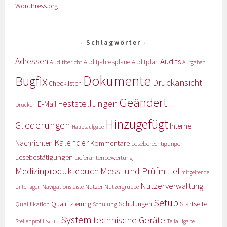
WordPress.org
Schlagwörter
Adressen
Audits
Auditbericht
Auditjahrespläne
Auditplan
Aufgaben
Dokumente
Bugfix
Druckansicht
Checklisten
Geändert
Feststellungen
E-Mail
Drucken
Hinzugefügt
Gliederungen
Interne
Hauptaufgabe
Kalender
Nachrichten
Kommentare
Leseberechtigungen
Lesebestätigungen
Lieferantenbewertung
Medizinproduktebuch
Mess- und Prüfmittel
mitgeltende
Nutzerverwaltung
Nutzer
Navigationsleiste
Nutzergruppe
Unterlagen
Setup
Qualifizierung
Startseite
Qualifikation
Schulungen
Schulung
System
technische Geräte
Stellenprofil
Teilaufgabe
Suche