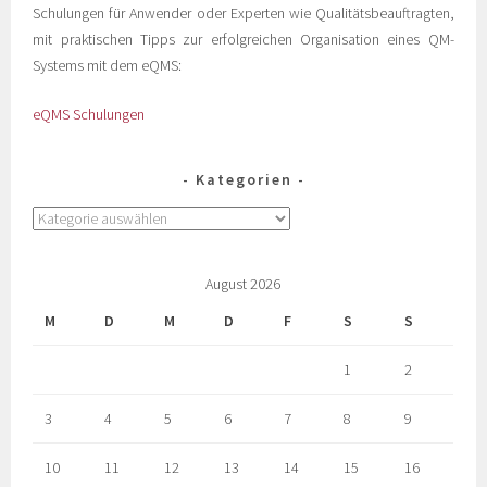
Schulungen für Anwender oder Experten wie Qualitätsbeauftragten,
mit praktischen Tipps zur erfolgreichen Organisation eines QM-
Systems mit dem eQMS:
eQMS Schulungen
Kategorien
August 2026
M
D
M
D
F
S
S
1
2
3
4
5
6
7
8
9
10
11
12
13
14
15
16