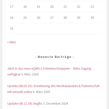
17
18
19
20
21
22
23
24
25
26
27
28
29
30
31
« März
Neueste Beiträge
Jetzt in das neue eQMS 2.0 hineinschnuppern – Beta-Zugang
verfügbar
5. März 2026
Update (06.03.25): Erweiterung des Rechtskatasters & Partnerschaft
mit umwelt-online
4. März 2025
Update (04.12.24): Bugfix
3. Dezember 2024